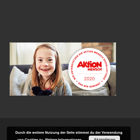
© 2026
TOP Mehrwert-Logistik
–
Alle Rechte vorbehalten
Durch die weitere Nutzung der Seite stimmst du der Verwendung
Akzeptieren
von Cookies zu.
Weitere Informationen