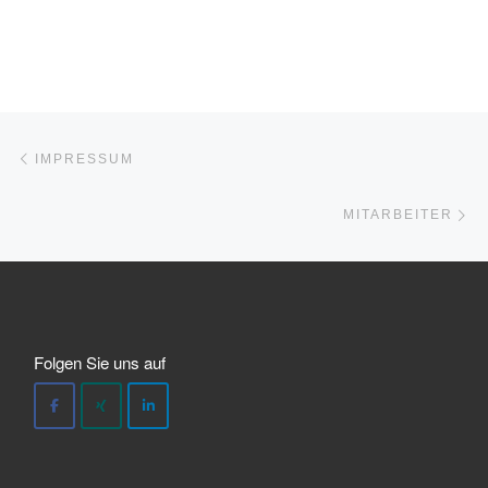
Beitragsnavigation
Vorheriger Beitrag
IMPRESSUM
Nä
MITARBEITER
Folgen Sie uns auf