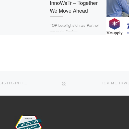
InnoWaTr – Together
We Move Ahead
TOP beteiligt sich als Partner
am europäischen
Forschungsprojekt InnoWaTr.
Die Rolle von TOP umfasst
hierbei die Funktion des
Nutzers/Betreibers und der
ausführenden […]
ZURÜCK ZUR BEITRAGSLI
KERSTIN WENDT-HEINRICH IN DEN VORSTAND DER LOGISTIK-INITIATIVE HAMBURG GEWÄHLT