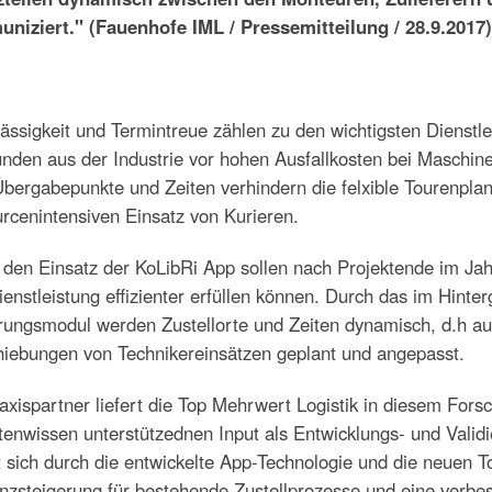
niziert." (Fauenhofe IML / Pressemitteilung / 28.9.2017)
ässigkeit und Termintreue zählen zu den wichtigsten Dienstle
den aus der Industrie vor hohen Ausfallkosten bei Maschinen
Übergabepunkte und Zeiten verhindern die felxible Tourenpla
rcenintensiven Einsatz von Kurieren.
 den Einsatz der KoLibRi App sollen nach Projektende im Ja
ienstleistung effizienter erfüllen können. Durch das im Hint
rungsmodul werden Zustellorte und Zeiten dynamisch, d.h auf
hiebungen von Technikereinsätzen geplant und angepasst.
axispartner liefert die Top Mehrwert Logistik in diesem Fors
tenwissen unterstützednen Input als Entwicklungs- und Vali
t sich durch die entwickelte App-Technologie und die neuen 
enzsteigerung für bestehende Zustellprozesse und eine verbe