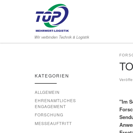
Zum Inhalt springen
Wir verbinden Technik & Logistik
FORS
TO
KATEGORIEN
Veröffe
ALLGEMEIN
EHRENAMTLICHES
"Im S
ENGAGEMENT
Forsc
FORSCHUNG
Sendu
MESSEAUFTRITT
Anwen
Ersat