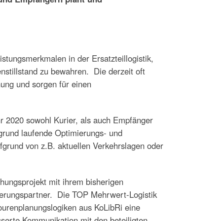
istungsmerkmalen in der Ersatzteillogistik,
stillstand zu bewahren. Die derzeit oft
nung und sorgen für einen
hr 2020 sowohl Kurier, als auch Empfänger
ergrund laufende Optimierungs- und
grund von z.B. aktuellen Verkehrslagen oder
chungsprojekt mit ihrem bisherigen
dierungspartner. Die TOP Mehrwert-Logistik
Tourenplanungslogiken aus KoLibRi eine
sserte Kommunikation mit den beteiligten