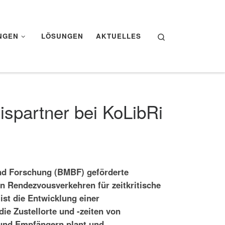
Search
NGEN
LÖSUNGEN
AKTUELLES
ispartner bei KoLibRi
nd Forschung (BMBF) geförderte
n Rendezvousverkehren für zeitkritische
ist die Entwicklung einer
ie Zustellorte und -zeiten von
 und Empfängern plant und