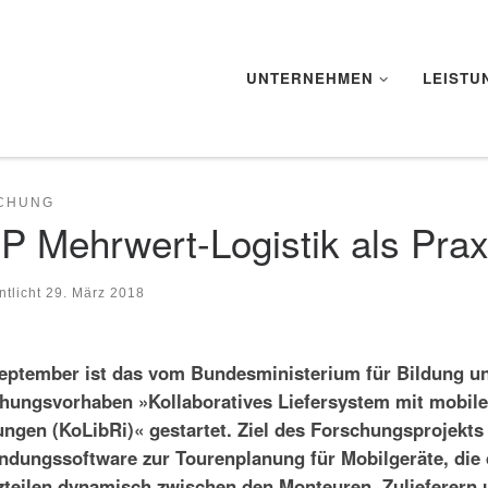
UNTERNEHMEN
LEISTU
CHUNG
P Mehrwert-Logistik als Prax
ntlicht
29. März 2018
eptember ist das vom Bundesministerium für Bildung u
hungsvorhaben »Kollaboratives Liefersystem mit mobile
ngen (KoLibRi)« gestartet. Ziel des Forschungsprojekts 
dungssoftware zur Tourenplanung für Mobilgeräte, die d
zteilen dynamisch zwischen den Monteuren, Zulieferern