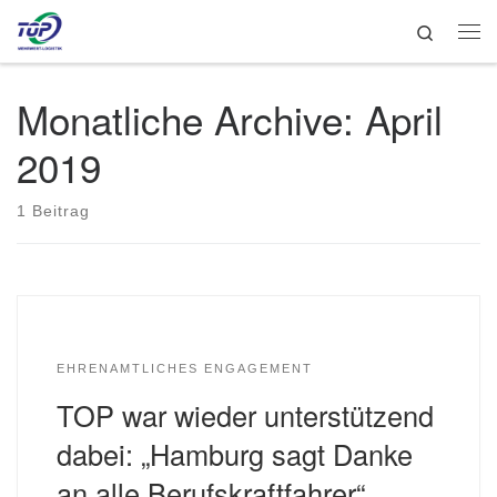
Search
Zum Inhalt springen
Me
Monatliche Archive:
April
2019
1 Beitrag
EHRENAMTLICHES ENGAGEMENT
TOP war wieder unterstützend
dabei: „Hamburg sagt Danke
an alle Berufskraftfahrer“